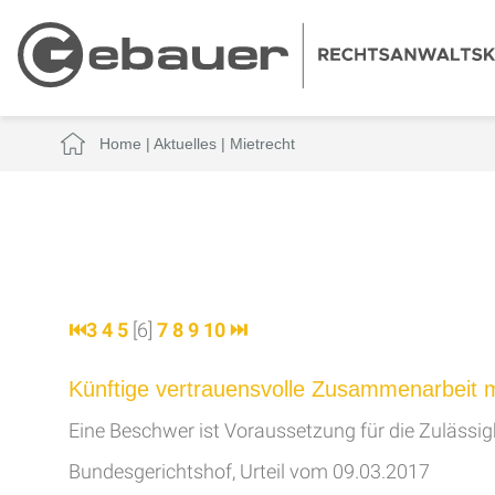
Home
|
Aktuelles
|
Mietrecht
⏮
3
4
5
[6]
7
8
9
10
⏭
Künftige vertrauensvolle Zusammenarbeit m
Eine Beschwer ist Voraussetzung für die Zulässigk
Bundesgerichtshof, Urteil vom 09.03.2017