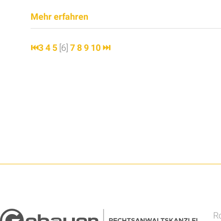
Mehr erfahren
⏮
3
4
5
[6]
7
8
9
10
⏭
Ro