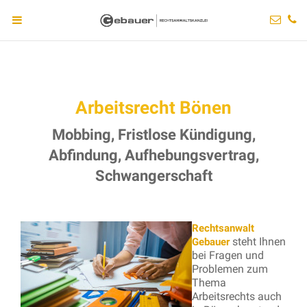
Arbeitsrecht Bönen
Mobbing, Fristlose Kündigung,
Abfindung, Aufhebungsvertrag,
Schwangerschaft
Rechtsanwalt
steht Ihnen
Gebauer
bei Fragen und
Problemen zum
Thema
Arbeitsrechts auch